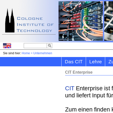
Sie sind hier:
Home
>
Unternehmen
Das CIT
Lehre
Z
CIT Enterprise
CIT
Enterprise is
und liefert Input f
Zum einen finden 