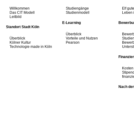
Willkommen
Studiengänge
Elf gut
Das CIT Modell
Studienmodell
Leben 
Leitbild
E-Learning
Bewerbu
Standort Stadt Köln
Überblick
Bewerb
Überblick
Vorteile und Nutzen
Studien
Kölner Kultur
Pearson
Bewerbu
Technologie made in Köln
Unters
Finanzie
Kosten
Stipen
finanzi
Nach der